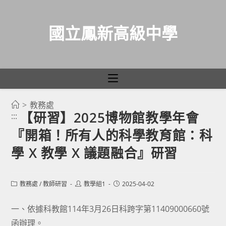
國立鳳新高級中學
>
教務處
跳
【研習】2025博物館教學年會
:::
轉
『開箱！所有人的科學教育館：科
至
主
學 X 教學 X 議題融合』研習
要
內
Post
Post
Post
教務處
/
教師研習
教學組1
2025-04-02
容
category:
author:
published:
一、依據科教館114年3月26日科跨字第11409000660號
函辦理。