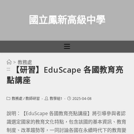
國立鳳新高級中學
>
教務處
跳
【研習】EduScape 各國教育亮
:::
轉
點講座
至
主
要
Post
Post
Post
教務處
/
教師研習
教學組1
2025-04-08
category:
author:
published:
內
容
說明：【EduScape 各國教育亮點講座】將引導參與者認
識選定國家的教育文化特點，包含該國的基本資訊、教育
制度、改革趨勢等，一同討論各國在永續時代下的教育變