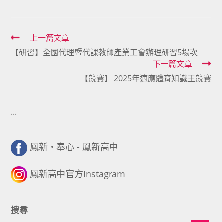
Read
上一篇文章
【研習】全國代理暨代課教師產業工會辦理研習5場次
more
下一篇文章
articles
【競賽】 2025年適應體育知識王競賽
:::
鳳新・奉心 - 鳳新高中
鳳新高中官方Instagram
搜尋