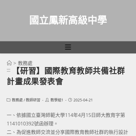
國立鳳新高級中學
>
教務處
跳
【研習】國際教育教師共備社群
:::
轉
計畫成果發表會
至
主
要
Post
Post
Post
教務處
/
教師研習
教學組1
2025-04-21
category:
author:
published:
內
容
一、依據國立臺灣師範大學114年4月15日師大教育字第
1141010392號函辦理。
二、為促進教師交流並分享國際教育教師社群的執行設計