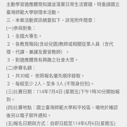
主動學習適應體育知識並落實日常生活實踐，特委請國立
臺灣師範大學辦理本活動。
三、本案活動資訊摘要如下，詳見附件簡章：
(一)參與對象：
１、全國大專生。
２、各教育階段(含幼兒園)教師或相關從業人員（含代
理、代課、兼課及實習教師）。
３、對適應體育有興趣之社會大眾。
(二)參賽名額：
１、共30組， 依照報名優先順序錄取。
２、每組至少 2人，至多 3人 (不限身份別)。
(三)比賽日期：114年7月4日 (星期五)下午1時30分開始報
到。
(四)比賽地點：國立臺灣師範大學和平校區，場地於確認
後另以電子郵件通知。
(五)報名日期與方式：自即日起至114年6月6日(星期五)