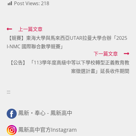
Post Views:
218
Read
上一篇文章
【競賽】東海大學與馬來西亞UTAR拉曼大學合辦「2025
more
I-NMC 國際聯合數學競賽」
articles
下一篇文章
【公告】 「113學年度高級中等以下學校轉型正義教育教
案徵選計畫」延長收件期間
:::
鳳新・奉心 - 鳳新高中
鳳新高中官方Instagram