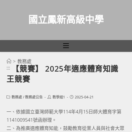
國立鳳新高級中學
>
教務處
跳
【競賽】 2025年適應體育知識
:::
轉
王競賽
至
主
要
Post
Post
Post
教務處
/
教務處公告
教學組1
2025-04-21
category:
author:
published:
內
容
一、依據國立臺灣師範大學114年4月15日師大體育字第
1141009541號函辦理。
二、為推廣適應體育知能，鼓勵教育從業人員與社會大眾