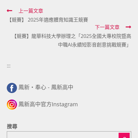
Read
上一篇文章
【競賽】 2025年適應體育知識王競賽
more
下一篇文章
articles
【競賽】龍華科技大學辦理之「2025全國大專校院暨高
中職AI永續短影音創意挑戰競賽」
:::
鳳新・奉心 - 鳳新高中
鳳新高中官方Instagram
搜尋