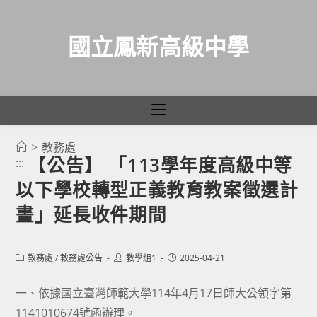
國立鳳新高級中學
>
教務處
跳
【公告】 「113學年度高級中等
:::
轉
以下學校轉型正義教育教案徵選計
至
主
畫」延長收件期間
要
內
Post
Post
Post
教務處
/
教務處公告
教學組1
2025-04-21
容
category:
author:
published:
一、依據國立臺灣師範大學114年4月17日師大公領字第
1141010674號函辦理。