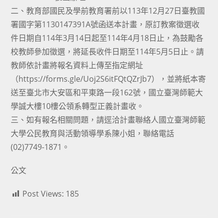
二、教育部國民及學前教育署前以113年12月27日臺教國
署國字第1130147391A號函送本計畫，原訂教案徵選收
件日期自114年3月14日起至114年4月18日止，為鼓勵各
校教師參加徵選，將延長收件日期至114年5月5日止。請
教師依計畫將報名資料上傳至指定網址
（https://forms.gle/Uoj2S6itFQtQZrJb7），並將紙本寄
送至臺北市大安區和平東路一段162號，國立臺灣師範大
學誠大樓10樓公領系轉型正義計畫收。
三、如有報名相關問題，請逕洽計畫聯絡人國立臺灣師範
大學公民教育與活動領導學系陳小姐，聯絡電話
(02)7749-1871。
公文
Post Views:
185