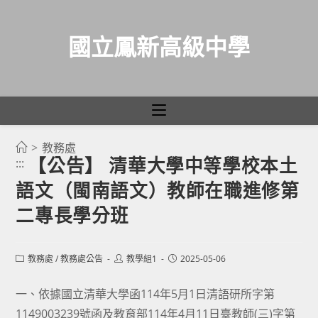
國立鳳新高級中學
>
教務處
跳
【公告】 清華大學中等學校本土
:::
轉
語文（閩南語文）教師在職進修第
至
主
二專長學分班
要
內
Post
Post
Post
教務處
/
教務處公告
教學組1
2025-05-06
容
category:
author:
published:
一、依據國立清華大學函114年5月1日清語研所字第
1149003239號函及教育部114年4月11日臺教師(三)字第