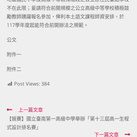
不在此限；爰請符合前開規模之公立高級中等學校積極鼓
勵教師踴躍報名參加，俾利本土語文課程師資安排，於
117學年度起能符合前開辦法之規範。
公文
附件一
附件二
Post Views:
384
Read
上一篇文章
【競賽】國立臺南第一高級中學舉辦「第十三屆高一生程
more
式設計排名賽」
articles
下一篇文章