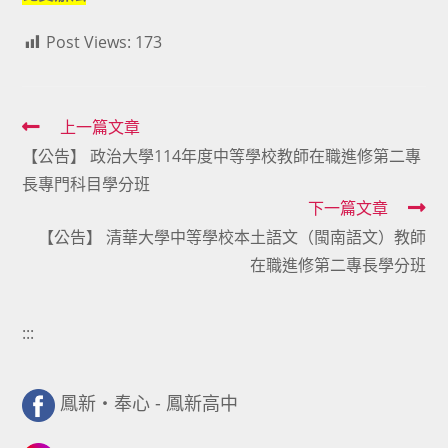
Post Views:
173
Read
上一篇文章
【公告】 政治大學114年度中等學校教師在職進修第二專
more
長專門科目學分班
articles
下一篇文章
【公告】 清華大學中等學校本土語文（閩南語文）教師
在職進修第二專長學分班
:::
鳳新・奉心 - 鳳新高中