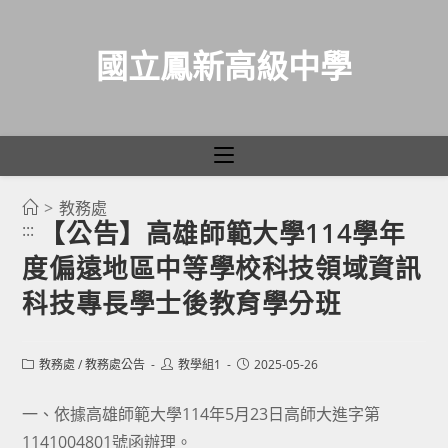
國立鳳新高級中學
>
教務處
跳
【公告】高雄師範大學114學年
:::
轉
度偏遠地區中等學校科技領域資訊
至
主
科技專長學士後教育學分班
要
內
Post
Post
Post
教務處
/
教務處公告
教學組1
2025-05-26
容
category:
author:
published:
一、依據高雄師範大學114年5月23日高師大進字第
1141004801號函辦理。