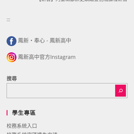
:::
鳳新・奉心 - 鳳新高中
鳳新高中官方Instagram
搜尋
學生專區
校務系統入口