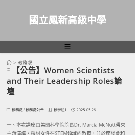
國立鳳新高級中學
>
教務處
跳
【公告】Women Scientists
:::
轉
and Their Leadership Roles論
至
主
壇
要
內
Post
Post
Post
教務處
/
教務處公告
教學組1
2025-05-26
容
category:
author:
published:
一、本次講座由美國科學院院長Dr. Marcia McNutt帶來
主題演講，探討女性在STEM領域的教育，並於座談會和