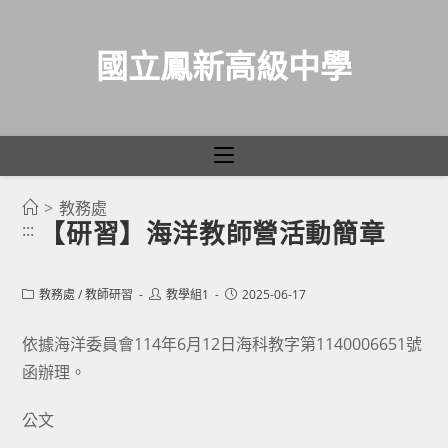
國立鳳新高級中學
>
教務處
跳
【研習】海洋教師營活動簡章
:::
轉
至
主
Post
Post
Post
教務處
/
教師研習
教學組1
2025-06-17
category:
author:
published:
要
依據海洋委員會114年6月12日海科教字第1140006651號
內
函辦理。
容
公文