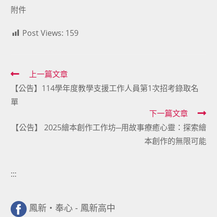
附件
Post Views:
159
Read
上一篇文章
【公告】114學年度教學支援工作人員第1次招考錄取名
more
單
articles
下一篇文章
【公告】 2025繪本創作工作坊─用故事療癒心靈：探索繪
本創作的無限可能
:::
鳳新・奉心 - 鳳新高中