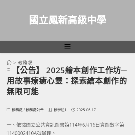
國立鳳新高級中學
>
教務處
跳
【公告】 2025繪本創作工作坊─
:::
轉
用故事療癒心靈：探索繪本創作的
至
主
無限可能
要
內
Post
Post
Post
教務處
/
教務處公告
教學組1
2025-06-17
容
category:
author:
published:
一、依據國立公共資訊圖書館114年6月16日資圖數字第
1140002410A號辦理。