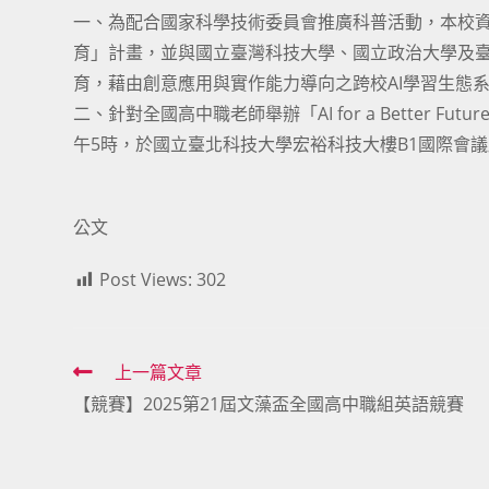
一、為配合國家科學技術委員會推廣科普活動，本校資訊與
育」計畫，並與國立臺灣科技大學、國立政治大學及臺
育，藉由創意應用與實作能力導向之跨校AI學習生態
二、針對全國高中職老師舉辦「AI for a Better F
午5時，於國立臺北科技大學宏裕科技大樓B1國際會
公文
Post Views:
302
Read
上一篇文章
【競賽】2025第21屆文藻盃全國高中職組英語競賽
more
articles