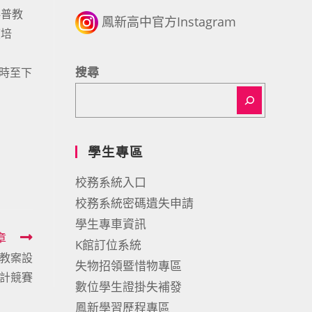
科普教
鳳新高中官方Instagram
度培
。
搜尋
1時至下
學生專區
校務系統入口
校務系統密碼遺失申請
學生專車資訊
章
K館訂位系統
學教案設
失物招領暨惜物專區
計競賽
數位學生證掛失補發
鳳新學習歷程專區