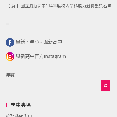
【 賀 】國立鳳新高中114年度校內學科能力競賽獲獎名單
:::
鳳新・奉心 - 鳳新高中
鳳新高中官方Instagram
搜尋
學生專區
校務系統入口