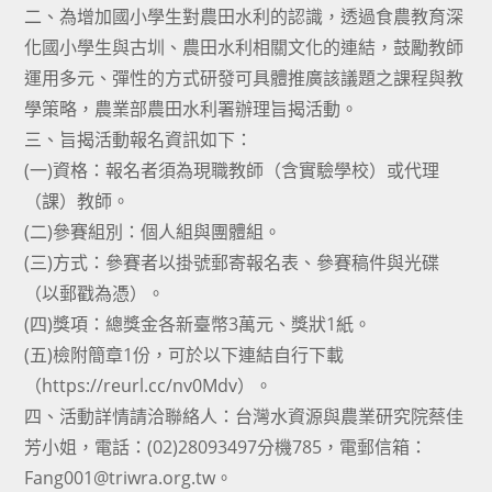
二、為增加國小學生對農田水利的認識，透過食農教育深
化國小學生與古圳、農田水利相關文化的連結，鼓勵教師
運用多元、彈性的方式研發可具體推廣該議題之課程與教
學策略，農業部農田水利署辦理旨揭活動。
三、旨揭活動報名資訊如下：
(一)資格：報名者須為現職教師（含實驗學校）或代理
（課）教師。
(二)參賽組別：個人組與團體組。
(三)方式：參賽者以掛號郵寄報名表、參賽稿件與光碟
（以郵戳為憑）。
(四)獎項：總獎金各新臺幣3萬元、獎狀1紙。
(五)檢附簡章1份，可於以下連結自行下載
（https://reurl.cc/nv0Mdv）。
四、活動詳情請洽聯絡人：台灣水資源與農業研究院蔡佳
芳小姐，電話：(02)28093497分機785，電郵信箱：
Fang001@triwra.org.tw。