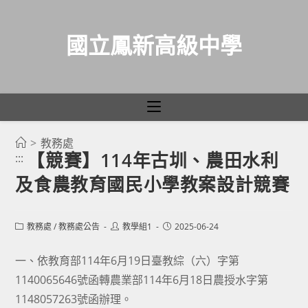
國立鳳新高級中學
>
教務處
跳
【競賽】114年古圳、農田水利
:::
轉
及食農教育國民小學教案設計競賽
至
主
要
Post
Post
Post
教務處
/
教務處公告
教學組1
2025-06-24
category:
author:
published:
內
容
一、依教育部114年6月19日臺教綜（六）字第
1140065646號函轉農業部114年6月18日農授水字第
1148057263號函辦理。