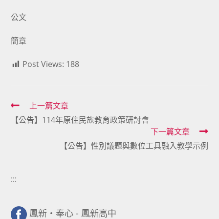
公文
簡章
Post Views:
188
Read
上一篇文章
【公告】114年原住民族教育政策研討會
more
下一篇文章
articles
【公告】性別議題與數位工具融入教學示例
:::
鳳新・奉心 - 鳳新高中