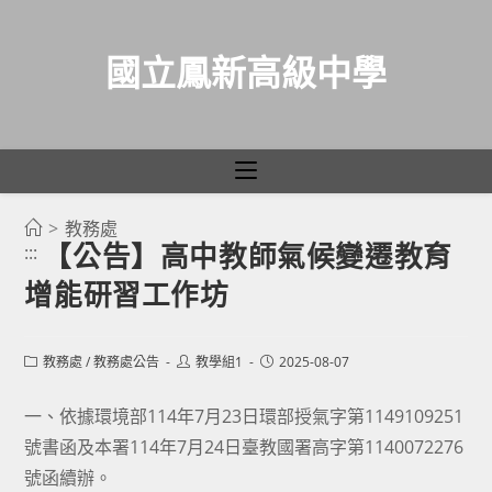
國立鳳新高級中學
>
教務處
跳
【公告】高中教師氣候變遷教育
:::
轉
增能研習工作坊
至
主
要
Post
Post
Post
教務處
/
教務處公告
教學組1
2025-08-07
category:
author:
published:
內
容
一、依據環境部114年7月23日環部授氣字第1149109251
號書函及本署114年7月24日臺教國署高字第1140072276
號函續辦。