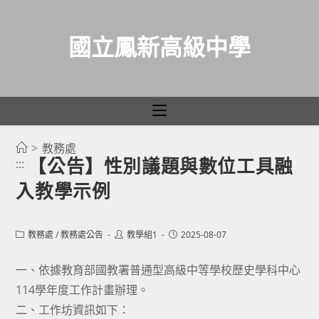
國立鳳新高級中學
>
教務處
跳
【公告】性別議題與數位工具融
:::
轉
入教學示例
至
主
要
Post
Post
Post
教務處
/
教務處公告
教學組1
2025-08-07
category:
author:
published:
內
容
一、依據教育部國教署普通型高級中等學校歷史學科中心
114學年度工作計畫辦理。
二、工作坊資訊如下：