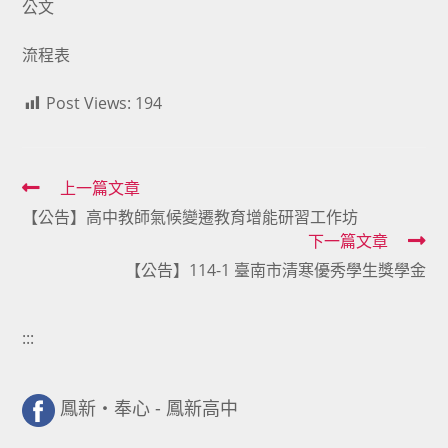
公文
流程表
Post Views:
194
Read
上一篇文章
【公告】高中教師氣候變遷教育增能研習工作坊
more
下一篇文章
articles
【公告】114-1 臺南市清寒優秀學生獎學金
:::
鳳新・奉心 - 鳳新高中