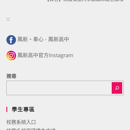
:::
鳳新・奉心 - 鳳新高中
鳳新高中官方Instagram
搜尋
學生專區
校務系統入口