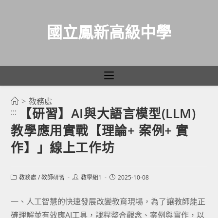
國立鳳新高級中學
>
教務處
跳
【研習】AI與大語言模型(LLM)
:::
轉
教學應用實戰【理論+ 案例+ 實
至
主
作】」線上工作坊
要
內
Post
Post
Post
教務處
/
教師研習
教學組1
2025-10-08
容
category:
author:
published:
一、人工智慧的快速發展改變教育現場，為了讓教師能正
確理解並有效應AI工具，課程整合觀念、案例與實作，以