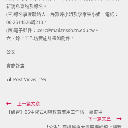
新消息查詢及報名。
(三)報名事宜聯絡人：許雅婷小姐及李家瑩小姐，電話：
06-2514526轉213。
(四)電子郵件：icerc@mail.tnssh.tn.edu.tw。
六、線上工作坊實施計畫如附件。
公文
實施計畫
Post Views:
199
Read
上一篇文章
【研習】B5生成式AI與教育應用工作坊－臺東場
more
下一篇文章
articles
【公告】高雄餐旅大學磨課師線上課程