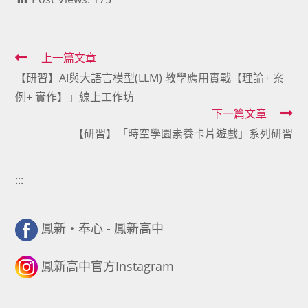
Read
上一篇文章
【研習】AI與大語言模型(LLM) 教學應用實戰【理論+ 案
more
例+ 實作】」線上工作坊
articles
下一篇文章
【研習】「時空學園素養卡片遊戲」系列研習
:::
鳳新・奉心 - 鳳新高中
鳳新高中官方Instagram