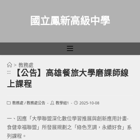
國立鳳新高級中學
>
教務處
跳
【公告】高雄餐旅大學磨課師線
:::
轉
上課程
至
主
要
Post
Post
Post
教務處
/
教務處公告
教學組1
2025-10-08
category:
author:
published:
內
容
一、因應「大學聯盟深化數位學習推展與創新應用計畫-
食健幸福聯盟」所發展規劃之「綠色烹調，永續好食」系
列課程。