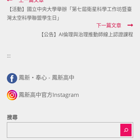
Read
上一篇文章
【活動】國立中央大學舉辦「第七屆衛星科學工作坊暨臺
more
灣太空科學聯盟學生日」
articles
下一篇文章
【公告】AI倫理與治理推動師線上認證課程
:::
鳳新・奉心 - 鳳新高中
鳳新高中官方Instagram
搜尋