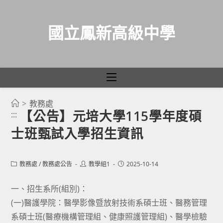
國立鳳新高級中學
>
教務處
跳
【公告】元培大學115學年度碩
:::
轉
士班甄試入學招生資訊
至
主
要
Post
Post
Post
教務處
/
教務處公告
教學組1
2025-10-14
category:
author:
published:
內
容
一、招生系所(組別)：
(一)醫護學院：醫學影像暨放射技術系碩士班、醫務管理
系碩士班(醫療機構管理組、健康照護管理組)、醫學檢驗