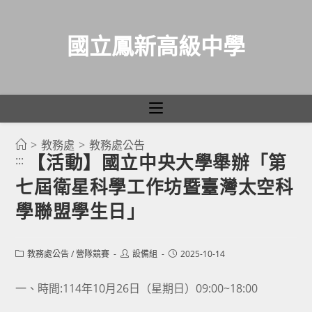
國立鳳新高級中學
>
教務處
>
教務處公告
跳
【活動】國立中央大學舉辦「第
:::
轉
七屆衛星科學工作坊暨臺灣太空科
至
主
學聯盟學生日」
要
內
Post
Post
Post
教務處公告
/
營隊競賽
設備組
2025-10-14
容
category:
author:
published:
一、時間:114年10月26日（星期日）09:00~18:00