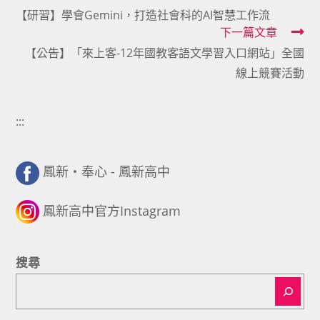
【研習】學會Gemini，打造社會科的AI智慧工作流
more
下一篇文章
articles
【公告】「來上客-12年國教客語文學習入口網站」全國
線上競賽活動
:::
鳳新・奉心 - 鳳新高中
鳳新高中官方Instagram
搜尋