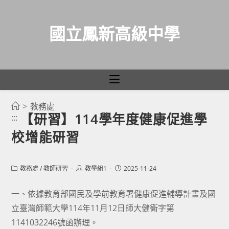
國立鳳新高級中學
>
教務處
跳
【研習】114學年度健康促進學
:::
轉
校增能研習
至
主
要
Post
Post
Post
教務處
/
教師研習
教學組1
2025-11-24
category:
author:
published:
內
容
一、依據教育部國民及學前教育署健康促進輔導計畫及國
立臺灣師範大學114年11月12日師大健衛字第
1141032246號函辦理。