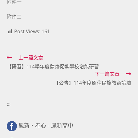
附件一
附件二
Post Views:
161
Read
上一篇文章
【研習】114學年度健康促進學校增能研習
more
下一篇文章
articles
【公告】114年度原住民族教育論壇
:::
鳳新・奉心 - 鳳新高中