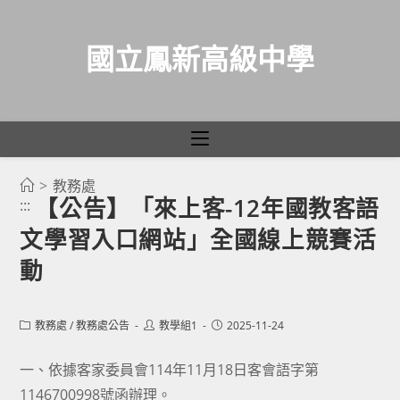
國立鳳新高級中學
>
教務處
跳
【公告】「來上客-12年國教客語
:::
轉
文學習入口網站」全國線上競賽活
至
主
動
要
內
Post
Post
Post
教務處
/
教務處公告
教學組1
2025-11-24
容
category:
author:
published:
一、依據客家委員會114年11月18日客會語字第
1146700998號函辦理。