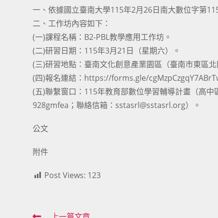
一、依據國立臺南大學115年2月26日南大數位字第115
二、工作坊內容如下：
(一)課程名稱：B2-PBL教學應用工作坊。
(二)研習日期：115年3月21日（星期六）。
(三)研習地點：臺南文化創意產業園區（臺南市東區北
(四)報名連結：https://forms.gle/cgMzpCzgqY7ABr
(五)聯繫窗口：115年教育部數位學習輔導計畫（高中區）
928gmfea；聯絡信箱：sstasrl@sstasrl.org）。
公文
附件
Post Views:
123
上一篇文章