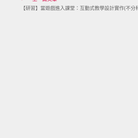
Read
【研習】當遊戲進入課堂：互動式教學設計實作(不分科
more
articles