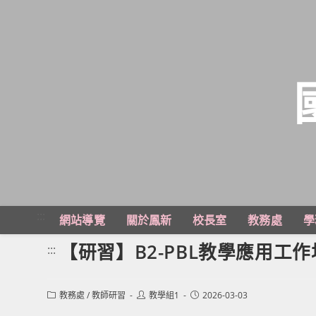
跳
轉
至
主
:::
網站導覽
關於鳳新
校長室
教務處
學
要
內
【研習】B2-PBL教學應用工作
:::
容
Post
Post
Post
教務處
/
教師研習
教學組1
2026-03-03
category:
author:
published: