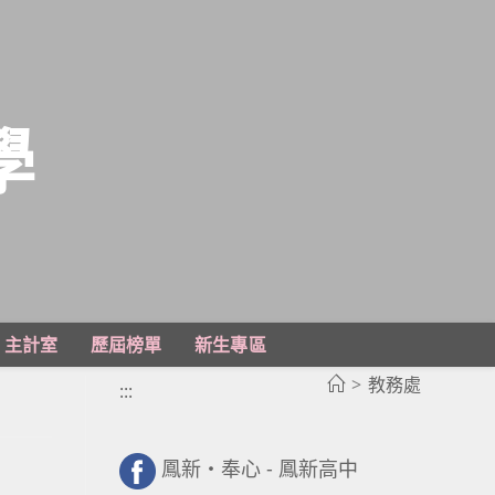
學
主計室
歷屆榜單
新生專區
>
教務處
:::
鳳新・奉心 - 鳳新高中