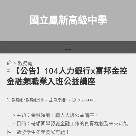
國立鳳新高級中學
>
教務處
跳
【公告】104人力銀行x富邦金控
:::
轉
金融類職業入班公益講座
至
主
要
Post
Post
Post
教務處
/
教務處公告
教學組1
2026-03-03
category:
author:
published:
內
容
一、主題：金融領域｜職人入班公益講座。
二、目的：帶領同學認識金融工作的真實樣貌及未來可能
性，啟發學生多元發展可能！