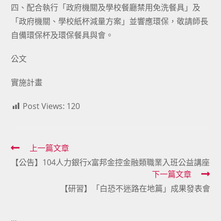
四、配合執行「政府機關及學校餐廳禁用免洗餐具」及
「政府機關、學校紙杯減量方案」並響應環保，敬請師長
自備環保杯及環保餐具與會。
公文
實施計畫
Post Views:
120
Read
上一篇文章
【公告】104人力銀行x富邦金控金融類職業入班公益講座
more
下一篇文章
articles
【研習】「白恐不迷路在地篇」成果發表會