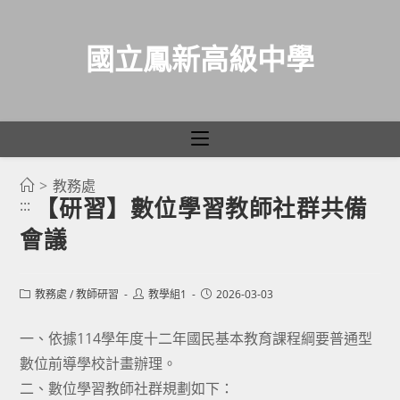
國立鳳新高級中學
>
教務處
跳
【研習】數位學習教師社群共備
:::
轉
會議
至
主
要
Post
Post
Post
教務處
/
教師研習
教學組1
2026-03-03
category:
author:
published:
內
容
一、依據114學年度十二年國民基本教育課程綱要普通型
數位前導學校計畫辦理。
二、數位學習教師社群規劃如下：