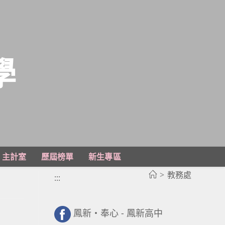
學
主計室
歷屆榜單
新生專區
>
教務處
:::
鳳新・奉心 - 鳳新高中