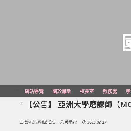
跳
轉
至
主
:::
網站導覽
關於鳳新
校長室
教務處
學
要
內
【公告】 亞洲大學磨課師（MO
:::
容
Post
Post
Post
教務處
/
教務處公告
教學組1
2026-03-27
category:
author:
published: