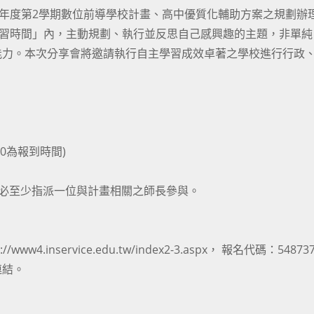
學年度第2學期數位前導學校計畫、高中優質化輔助方案之規劃辦
學習時間」內，主動規劃、執行並反思自己感興趣的主題，非單純
能力。本次分享會將邀請執行自主學習成效卓著之學校進行行政
4:00為報到時間)
務必至少指派一位與計畫相關之師長參與。
inservice.edu.tw/index2-3.aspx， 報名代碼：54873
連結。