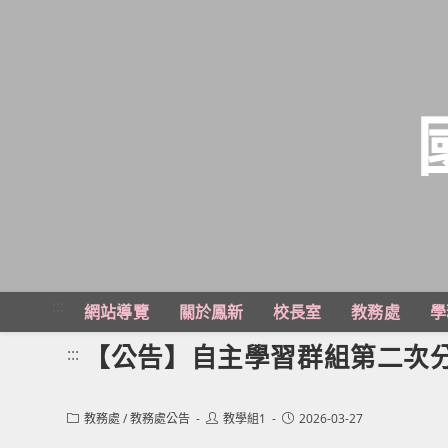
跳
轉
至
主
:::
網站導覽
關於鳳新
校長室
教務處
學
要
內
【公告】自主學習群組第二次
:::
容
Post
Post
Post
教務處
/
教務處公告
教學組1
2026-03-27
category:
author:
published: