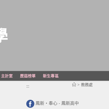
學
主計室
歷屆榜單
新生專區
>
教務處
:::
鳳新・奉心 - 鳳新高中