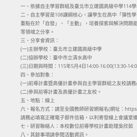
一、依據自主學習群組及臺北市立建國高級中學114
二、自主學習是108課綱核心，讓學生在高中「彈性
重點在於「自發」、「主動」，培養探索與解決問題
等領域之分享。
三、分享會資訊：
(一)主辦學校：臺北市立建國高級中學
(二)協辦學校：臺中市立清水高中
(三)日期與時間：115年5月4日14:00-16:00(13:30-1
四、參加對象：
(一)前導計畫暨高優計畫參與自主學習群組之友校請
(二)參與前導計畫及高優計畫之友校。
五、地點：線上
六、報名方式：請至全國教師研習網報名(網址：https://www4.
請務必填寫正確電子郵件信箱，以利寄發線上會議室
七、研習聯絡人：本校數位前導學校計畫助理吳欣茹
八、其餘事項請參閱活動資訊。