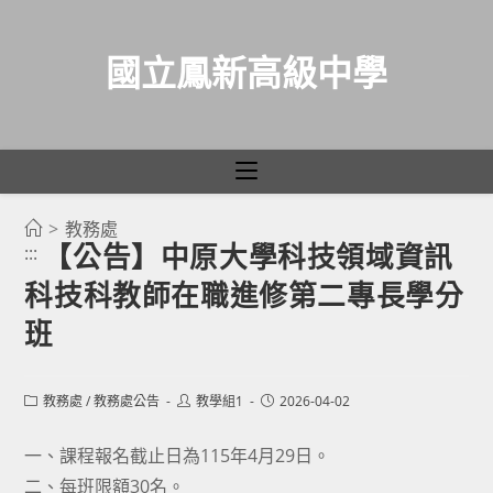
國立鳳新高級中學
>
教務處
跳
【公告】中原大學科技領域資訊
:::
轉
科技科教師在職進修第二專長學分
至
主
班
要
內
Post
Post
Post
教務處
/
教務處公告
教學組1
2026-04-02
容
category:
author:
published:
一、課程報名截止日為115年4月29日。
二、每班限額30名。