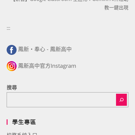
教一鍵出現
:::
鳳新・奉心 - 鳳新高中
鳳新高中官方Instagram
搜尋
學生專區