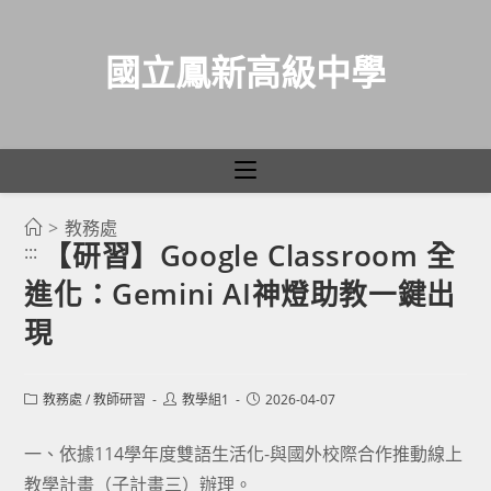
國立鳳新高級中學
>
教務處
跳
【研習】Google Classroom 全
:::
轉
進化：Gemini AI神燈助教一鍵出
至
主
現
要
內
Post
Post
Post
教務處
/
教師研習
教學組1
2026-04-07
容
category:
author:
published:
一、依據114學年度雙語生活化-與國外校際合作推動線上
教學計畫（子計畫三）辦理。