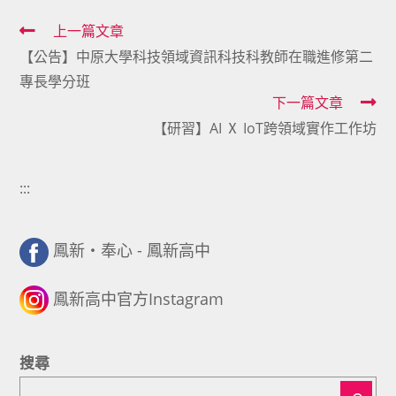
Read
上一篇文章
【公告】中原大學科技領域資訊科技科教師在職進修第二
more
專長學分班
articles
下一篇文章
【研習】AI Ⅹ IoT跨領域實作工作坊
:::
鳳新・奉心 - 鳳新高中
鳳新高中官方Instagram
搜尋