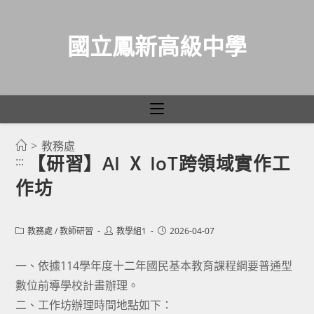
國立鳳新高級中學
>
教務處
跳
【研習】AI Ⅹ IoT跨領域實作工
:::
轉
作坊
至
主
要
Post
Post
Post
教務處
/
教師研習
教學組1
2026-04-07
category:
author:
published:
內
容
一、依據114學年度十二年國民基本教育課程綱要普通型
數位前導學校計畫辦理。
二、工作坊辦理時間地點如下：