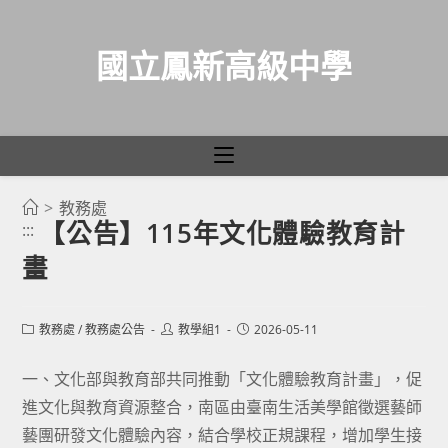
國立鳳新高級中學
>
教務處
跳
【公告】115年文化體驗教育計
:::
轉
畫
至
主
要
Post
Post
Post
教務處
/
教務處公告
教學組1
2026-05-11
category:
author:
published:
內
容
一、文化部與教育部共同推動「文化體驗教育計畫」，促
進文化與教育資源整合，南區由臺南生活美學館徵選藝師
藝團研發文化體驗內容，結合學校正規課程，增加學生接