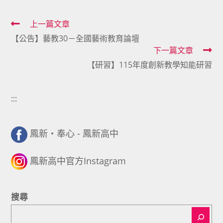
Read
上一篇文章
【公告】藝教30－全國藝術教育論壇
more
下一篇文章
articles
【研習】115年度創新教學知能研習
:::
鳳新・奉心 - 鳳新高中
鳳新高中官方Instagram
搜尋