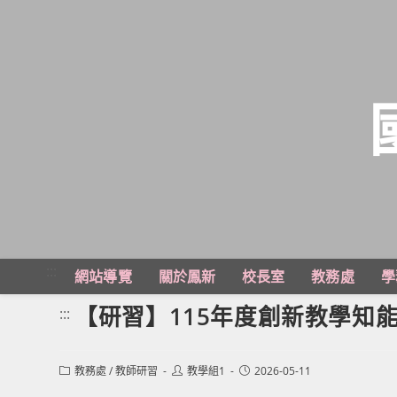
跳
轉
至
主
:::
網站導覽
關於鳳新
校長室
教務處
學
要
內
【研習】115年度創新教學知
:::
容
Post
Post
Post
教務處
/
教師研習
教學組1
2026-05-11
category:
author:
published: