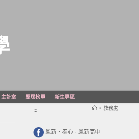
學
主計室
歷屆榜單
新生專區
>
教務處
:::
鳳新・奉心 - 鳳新高中