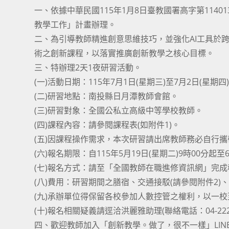
一、依據中華民國115年1月8日臺教國署高字第1140
教學工作」計畫辦理。
二、為引導教師精進創意思維技巧，並強化AI工具於
術之創新課程，以落實推廣創新教學之核心目標。
三、特辦理2天1夜研習活動。
(一)活動日期：115年7月1日(星期三)至7月2日(星期四
(二)研習地點：南投縣日月潭教師會館。
(三)研習對象：全國公私立高級中等學校教師。
(四)課程內容：請參閱課程表(如附件1)。
(五)因課程操作需求，本次研習請出席教師務必自行
(六)報名期限：自115年5月19日(星期二)9時00分起至
(七)報名方式：請至「全國教師在職進修資訊網」完成報名(網址：h
(八)費用：研習期間之膳宿、交通接駁(請參閱附件2
(九)承辦單位得保留各校參加人數控管之權利，以一
(十)報名相關疑義請逕洽洪麗雅助理(聯絡電話：04-2222
四、歡迎教師加入「創新教學。做了，很不一樣」LINE官方帳號(網