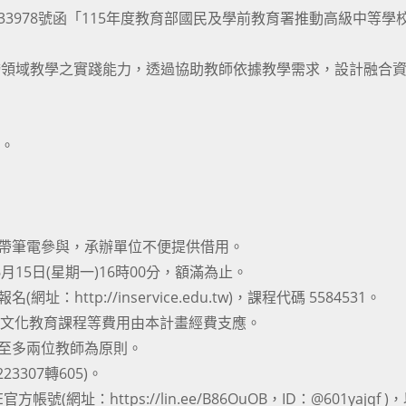
133978號函「115年度教育部國民及學前教育署推動高級中等學
跨領域教學之實踐能力，透過協助教師依據教學需求，設計融合
)。
攜帶筆電參與，承辦單位不便提供借用。
6月15日(星期一)16時00分，額滿為止。
ttp://inservice.edu.tw)，課程代碼 5584531。
)、文化教育課程等費用由本計畫經費支應。
校至多兩位教師為原則。
3307轉605)。
址：https://lin.ee/B86OuOB，ID：@601yajqf )