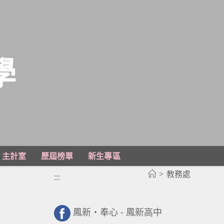
學
主計室
歷屆榜單
新生專區
>
教務處
:::
鳳新・奉心 - 鳳新高中