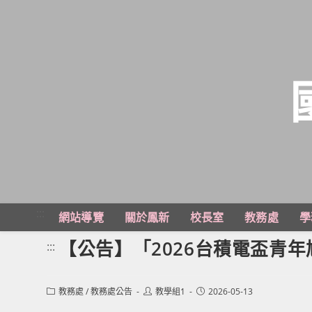
跳
轉
至
主
:::
網站導覽
關於鳳新
校長室
教務處
學
要
內
【公告】「2026台積電盃青
:::
容
Post
Post
Post
教務處
/
教務處公告
教學組1
2026-05-13
category:
author:
published: