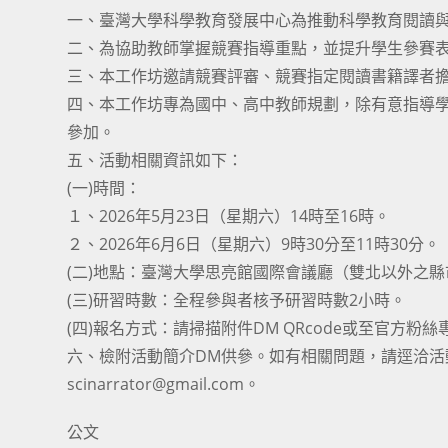
一、臺灣大學科學教育發展中心為推動科學教育閱讀與寫
二、為協助教師掌握競賽指導重點，並提升學生參賽
三、本工作坊邀請競賽評審、競賽指定閱讀書籍譯者
四、本工作坊專為國中、高中教師規劃，除有意指導
參加。
五、活動相關資訊如下：
(一)時間：
１、2026年5月23日（星期六）14時至16時。
２、2026年6月6日（星期六）9時30分至11時30分。
(二)地點：臺灣大學思亮館國際會議廳（雙北以外之
(三)研習時數：全程參與者核予研習時數2小時。
(四)報名方式：請掃描附件DM QRcode或至官方
六、檢附活動簡介DM供參。如有相關問題，請逕洽活動聯絡
scinarrator@gmail.com。
公文