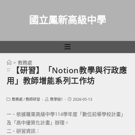
國立鳳新高級中學
>
教務處
跳
【研習】「Notion教學與行政應
:::
轉
用」教師增能系列工作坊
至
主
要
Post
Post
Post
教務處
/
教師研習
教學組1
2026-05-13
category:
author:
published:
內
容
一、依據羅東高級中學114學年度「數位前導學校計畫」
及「高中優質化計畫」辦理。
二、研習資訊：