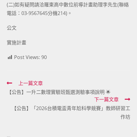
(二)如有疑問請洽羅東高中數位前導計畫助理李先生(聯絡
電話：03-9567645分機214)。
公文
實施計畫
Post Views:
90
Read
上一篇文章
【公告】一升二數理實驗班甄選測驗事項說明 🌟
more
下一篇文章
articles
【公告】「2026台積電盃青年尬科學競賽」教師研習工
作坊