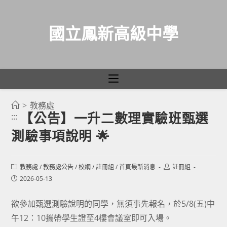
國立鳳新高級中學
>
教務處
跳
【公告】一升二數理實驗班甄選
:::
轉
測驗事項說明 🌟
至
主
要
Post
Post
教務處
/
教務處公告
/
校網
/
註冊組
/
首頁最新消息
註冊組
category:
author:
內
Post
2026-05-13
published:
容
欲參加甄選測驗說明的同學，無須事先報名，於5/8(五)中
午12：10攜帶學生證至4樓會議室即可入場。