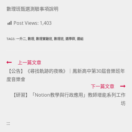
數理班甄選測驗事項說明
Post Views:
1,403
TAGS:
一升二
,
數理
,
數理實驗班
,
數理班
,
選學群
,
選組
Read
上一篇文章
【公告】《尋找軌跡的夜晚》｜鳳新高中第30屆音樂班年
more
度音樂會
articles
下一篇文章
【研習】「Notion教學與行政應用」教師增能系列工作
坊
:::