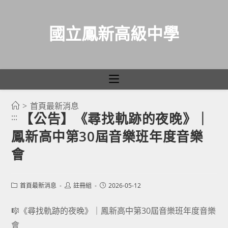
國立鳳新高級中學
>
首頁最新消息
跳
【公告】《尋找軌跡的夜晚》｜
:::
轉
鳳新高中第30屆音樂班年度音樂
至
主
會
要
內
Post
Post
Post
首頁最新消息
註冊組
2026-05-12
容
category:
author:
published:
🎼《尋找軌跡的夜晚》｜鳳新高中第30屆音樂班年度音樂
會