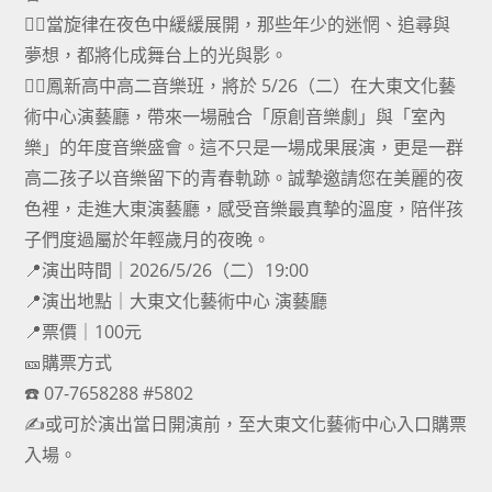
🐦‍🔥當旋律在夜色中緩緩展開，那些年少的迷惘、追尋與
夢想，都將化成舞台上的光與影。
🐦‍🔥鳳新高中高二音樂班，將於 5/26（二）在大東文化藝
術中心演藝廳，帶來一場融合「原創音樂劇」與「室內
樂」的年度音樂盛會。這不只是一場成果展演，更是一群
高二孩子以音樂留下的青春軌跡。誠摯邀請您在美麗的夜
色裡，走進大東演藝廳，感受音樂最真摯的溫度，陪伴孩
子們度過屬於年輕歲月的夜晚。
📍演出時間｜2026/5/26（二）19:00
📍演出地點｜大東文化藝術中心 演藝廳
📍票價｜100元
🎫購票方式
☎️ 07-7658288 #5802
✍️或可於演出當日開演前，至大東文化藝術中心入口購票
入場。