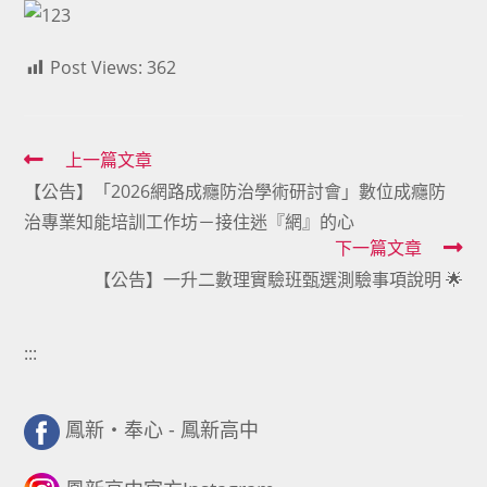
Post Views:
362
Read
上一篇文章
【公告】「2026網路成癮防治學術研討會」數位成癮防
more
治專業知能培訓工作坊－接住迷『網』的心
articles
下一篇文章
【公告】一升二數理實驗班甄選測驗事項說明 🌟
:::
鳳新・奉心 - 鳳新高中