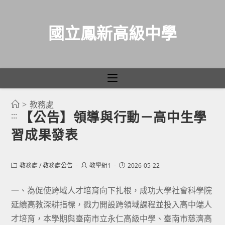
國立鳳新高級中學
>
教務處
跳
【公告】領導與行動－高中生學
:::
轉
習成果發表
至
主
要
Post
Post
Post
教務處
/
教務處公告
教學組1
2026-05-22
category:
author:
published:
內
容
一、為促使跨域人才培育向下扎根，成功大學社會科學院
延續高教深耕指標，戮力開設跨領域課程並投入高中端人
才培育，本學期與臺南市立永仁高級中學、臺南市慈濟高