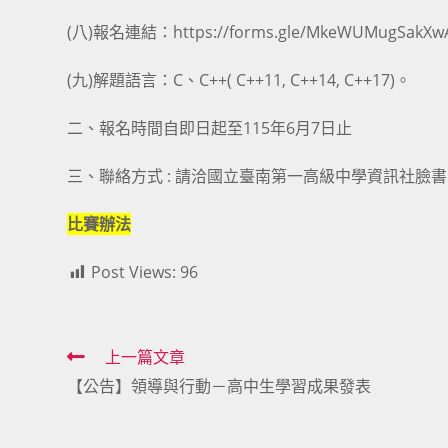
(八)報名連結：https://forms.gle/MkeWUMugSakX
(九)解題語言：C、C++( C++11, C++14, C++17)。
二、報名時間自即日起至115年6月7日止
三、聯絡方式 : 請洽國立臺南第一高級中學資訊社臉
比賽辦法
Post Views:
96
Read
上一篇文章
【公告】領導與行動－高中生學習成果發表
more
articles