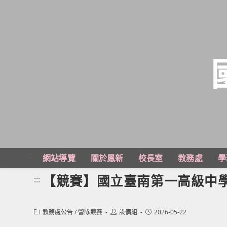
跳
轉
至
主
:::
網站導覽
關於鳳新
校長室
教務處
學
要
內
【競賽】國立臺南第一高級中
:::
容
Post
Post
Post
教務處公告
/
營隊競賽
設備組
2026-05-22
category:
author:
published: