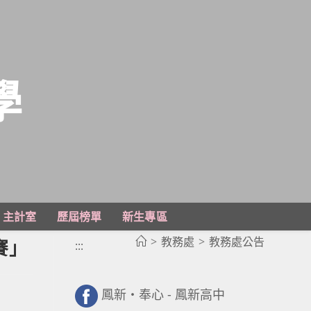
學
主計室
歷屆榜單
新生專區
>
教務處
>
教務處公告
賽」
:::
鳳新・奉心 - 鳳新高中