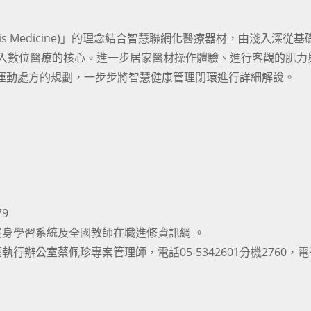
 is Medicine)」的理念結合智慧聯網化醫療器材，由淺入深從
漸進入數位醫療的核心。進一步居家醫材操作體驗、進行客觀的肌力
助運動處方的規劃，一步步將智慧健康管理閉環進行詳細解說。
79
身學習系統及全國教師在職進修資訊綱 。
辦公室蔡佩珍專案管理師，電話05-5342601分機2760，