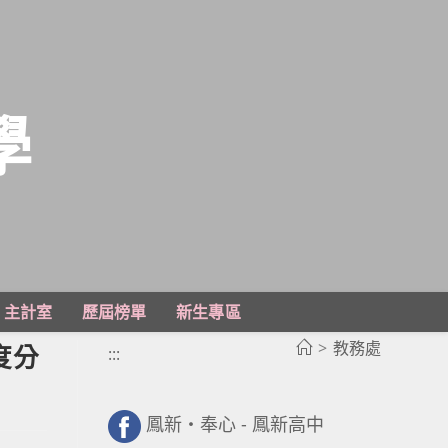
學
主計室
歷屆榜單
新生專區
>
教務處
度分
:::
鳳新・奉心 - 鳳新高中