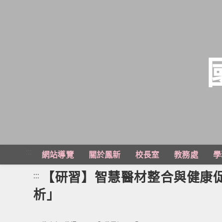
跳
轉
至
主
:::
網站導覽
關於鳳新
校長室
教務處
學
要
內
【研習】智慧醫材整合與健康
:::
容
析」