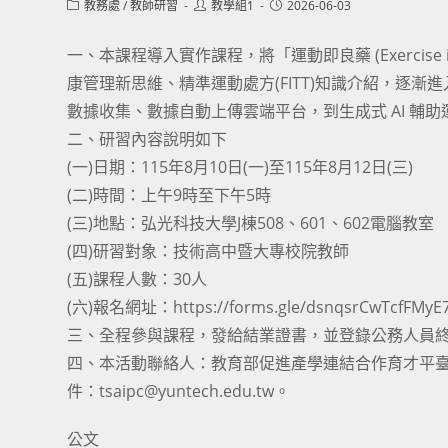
Post
Post
Post
教務處
/
教師研習
教學組1
2026-06-03
category:
author:
published:
一、本課程導入實作課程，將「運動即良藥 (Exercise
康管理新思維、精準運動處方(FITT)知識介紹，逐
數據收集、數據自動上傳雲端平台，到生成式 AI 輔
二、研習內容說明如下
(一)日期：115年8月10日(一)至115年8月12日(三)
(二)時間：上午9時至下午5時
(三)地點：弘光科技大學J棟508、601、602電腦教室
(四)研習對象：技術高中暨大專校院教師
(五)課程人數：30人
(六)報名網址：https://forms.gle/dsnqsrCwTcfFMyE
三、全程參與課程，發給結業證書，並登錄公務人員終
四、本活動聯絡人：教育部促進產學連結合作育才平臺執行
件：tsaipc@yuntech.edu.tw。
公文