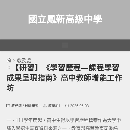
國立鳳新高級中學
>
教務處
跳
【研習】《學習歷程—課程學習
:::
轉
成果呈現指南》高中教師增能工作
至
主
坊
要
內
Post
Post
Post
教務處
/
教師研習
教學組1
2026-06-03
容
category:
author:
published:
一、111學年度起，高中生得以學習歷程檔案作為大學申
請入學招生審查資料來源之一，教育部高等教育司委託