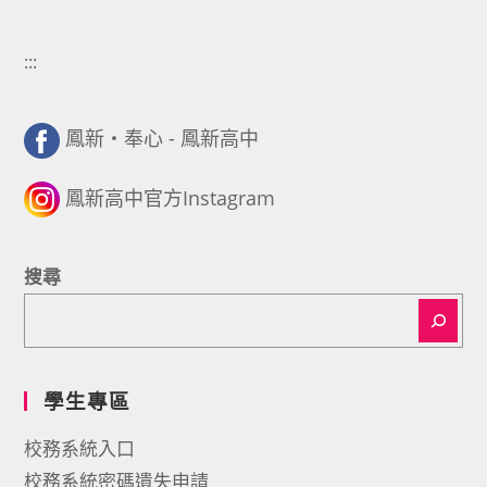
:::
鳳新・奉心 - 鳳新高中
鳳新高中官方Instagram
搜尋
學生專區
校務系統入口
校務系統密碼遺失申請