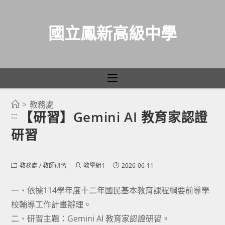
國立鳳新高級中學
>
教務處
跳
【研習】Gemini AI 教育家認證
:::
轉
研習
至
主
要
Post
Post
Post
教務處
/
教師研習
教學組1
2026-06-11
category:
author:
published:
內
容
一、依據114學年度十二年國民基本教育課程綱要前導學
校輔導工作計畫辦理。
二、研習主題：Gemini AI 教育家認證研習。