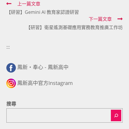
Read
上一篇文章
【研習】Gemini AI 教育家認證研習
more
下一篇文章
articles
【研習】衛星遙測基礎應用實務教育推廣工作坊
:::
鳳新・奉心 - 鳳新高中
鳳新高中官方Instagram
搜尋