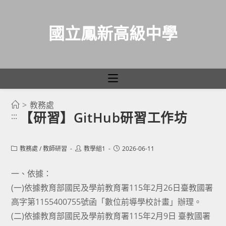
國立鳳新高級中學
>
教務處
跳
【研習】GitHub研習工作坊
:::
轉
至
主
Post
Post
Post
教務處
/
教師研習
教學組1
2026-06-11
category:
author:
published:
要
一、依據：
內
(一)依據教育部國民及學前教育署115年2月26日臺教國署
容
高字第1155400755號函「數位前導學校計畫」辦理。
(二)依據教育部國民及學前教育署115年2月9日 臺教國署