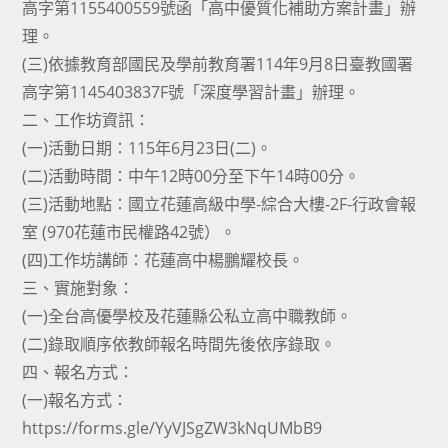
高字第1155400559號函「高中優質化補助方案計畫」辦
理。
(三)依據教育部國民及學前教育署114年9月8日臺教國署
高字第1145403837F號「深度學習計畫」辦理。
二、工作坊資訊：
(一)活動日期：115年6月23日(二)。
(二)活動時間：中午12時00分至下午14時00分。
(三)活動地點：國立花蓮高級中學-綜合大樓-2F-行政會報
室 (970花蓮市民權路42號）。
(四)工作坊講師：花蓮高中楊鵬耀校長。
三、實施對象：
(一)全台高優學校及花蓮縣公私立高中職教師。
(二)錄取順序依教師報名時間先後依序錄取。
四、報名方式：
(一)報名方式：
https://forms.gle/YyVJSgZW3kNqUMbB9