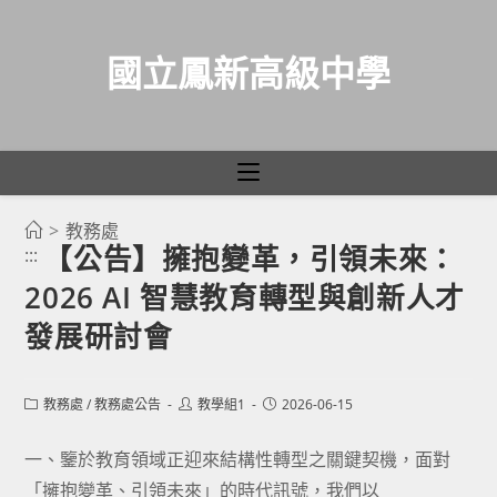
國立鳳新高級中學
>
教務處
跳
【公告】擁抱變革，引領未來：
:::
轉
2026 AI 智慧教育轉型與創新人才
至
主
發展研討會
要
內
Post
Post
Post
教務處
/
教務處公告
教學組1
2026-06-15
容
category:
author:
published:
一、鑒於教育領域正迎來結構性轉型之關鍵契機，面對
「擁抱變革、引領未來」的時代訊號，我們以