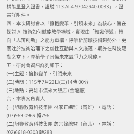
構能量登入證書，證號:113-AI-4-97042940-0033」，證
書詳附件。
四、本次研討會以「擁抱變革，引領未來」為核心，旨在
探討 AI 技術如何賦能教學場域，實現由「知識傳遞」轉
向「思辨創新」之能力重構。除解析前瞻技術趨勢外，更
關注於技術治理下之感性互動與人文底蘊，期許在科技驅
動之當下，厚植學子具備未來競爭力之職能。
五、研討會資訊詳列如下：
(一)主題：擁抱變革，引領未來
(二)時間：115年7月22日(三)14時 00分
(三)地點：高雄市漢來大飯店 (金龍廳)
六、本專案負責人
(一)旭聯教育科技集團 林家正總監（高雄），電話：
(07)969-0969 轉796
(二)旭聯教育科技集團 詹宗翰總監（台北），電話：
(02)6618-0303 轉288