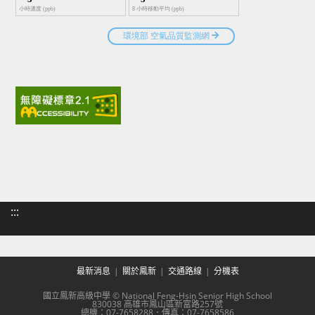
:::
最新消息
關於鳳新
交通路線
分機表
國立鳳新高級中學 © National Feng-Hsin Senior High School
830038 高雄市鳳山區新富路257號
總機：07-7658288．傳真：07-7658586