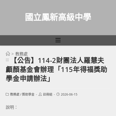
國立鳳新高級中學
>
教務處
跳
【公告】114-2財團法人羅慧夫
:::
轉
顱顏基金會辦理「115年得福獎助
至
主
學金申請辦法」
要
內
Post
Post
Post
教務處
/
獎助學金
註冊組
2026-06-15
容
category:
author:
published:
說明：