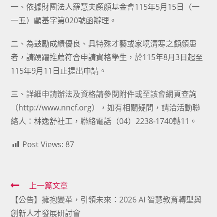
一、依據財團法人羅慧夫顱顏基金會115年5月15日（一
一五）顱基字第020號函辦理。
二、為鼓勵成績優良、具特殊才藝或家境清寒之顱顏患
者，請踴躍推薦符合申請資格學生，於115年8月3日起至
115年9月11日止提出申請。
三、詳細申請辦法及資格請參閱附件或至該會網頁查詢
（http://www.nncf.org），如有相關疑問，請洽活動聯
絡人：林逸舒社工，聯絡電話（04）2238-1740轉11。
Post Views:
87
Read
上一篇文章
【公告】擁抱變革，引領未來：2026 AI 智慧教育轉型與
more
創新人才發展研討會