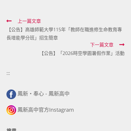
Read
上一篇文章
【公告】高雄師範大學115年「教師在職進修生命教育專
more
長增能學分班」招生簡章
articles
下一篇文章
【公告】「2026時空學園暑假作業」活動
:::
鳳新・奉心 - 鳳新高中
鳳新高中官方Instagram
搜尋