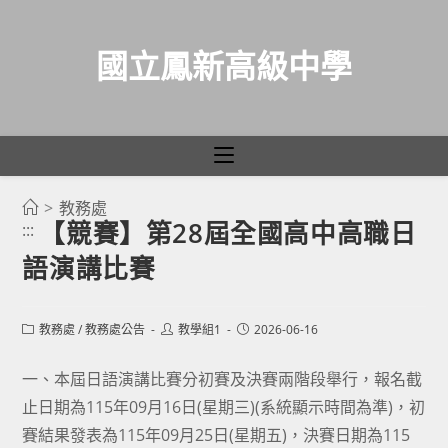
國立鳳新高級中學
>
教務處
跳
【競賽】第28屆全國高中高職日
:::
轉
語演講比賽
至
主
要
Post
Post
Post
教務處
/
教務處公告
教學組1
2026-06-16
category:
author:
published:
內
容
一、本屆日語演講比賽分初賽及決賽兩階段舉行，報名截
止日期為115年09月16日(星期三)(系統顯示時間為準)，初
賽結果發表為115年09月25日(星期五)，決賽日期為115