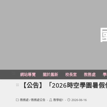
跳
轉
至
主
:::
網站導覽
關於鳳新
校長室
教務處
學
要
內
【公告】「2026時空學園暑
:::
容
Post
Post
Post
教務處
/
教務處公告
教學組1
2026-06-16
category:
author:
published: