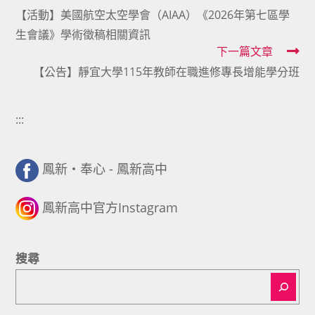
【活動】美國航空太空學會（AIAA）《2026年第七區學
more
生會議》學術徵稿相關資訊
articles
下一篇文章
【公告】靜宜大學115年教師在職進修專長增能學分班
:::
鳳新・奉心 - 鳳新高中
鳳新高中官方Instagram
搜尋