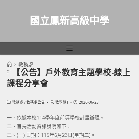
國立鳳新高級中學
>
教務處
跳
【公告】戶外教育主題學校-線上
:::
轉
課程分享會
至
主
要
Post
Post
Post
教務處
/
教務處公告
教學組1
2026-06-23
category:
author:
published:
內
容
一、依據本校114學年度前導學校計畫辦理。
二、旨揭活動資訊說明如下：
三、(一) 日期：115年6月23日(星期二)。