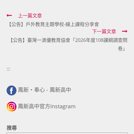
Read
上一篇文章
【公告】戶外教育主題學校-線上課程分享會
more
下一篇文章
articles
【公告】臺灣一滴優教育協會「2026年度108課綱調查問
卷」
:::
鳳新・奉心 - 鳳新高中
鳳新高中官方Instagram
搜尋