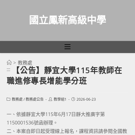
國立鳳新高級中學
>
教務處
跳
【公告】靜宜大學115年教師在
:::
轉
職進修專長增能學分班
至
主
要
Post
Post
Post
教務處
/
教務處公告
教學組1
2026-06-23
category:
author:
published:
內
容
一、依據靜宜大學115年6月17日靜大推廣字第
1150001536號函辦理。
二、本案自即日起受理線上報名，課程資訊請參閱全國教