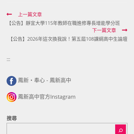
Read
上一篇文章
【公告】靜宜大學115年教師在職進修專長增能學分班
more
下一篇文章
articles
【公告】2026年這次換我說！第五屆108課綱高中生論壇
:::
鳳新・奉心 - 鳳新高中
鳳新高中官方Instagram
搜尋