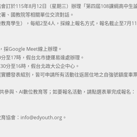
訂於115年8月12日（星期三）辦理「第四屆108課綱高中生
教署、國教院等相關單位交流對話。
教育學生），每組2至4人，採線上報名方式，報名截止至7月1
採Google Meet線上辦理。
30分至17時，假台北市捷運易達處辦理。
時30分至16時，假台北政大公企中心。
選實體發表組別，皆可申請所有活動往返居住地之自強號額度車
。
公共參與、AI數位教育等；如要報名活動，請點選表單完成報名：
info@edyouth.org。