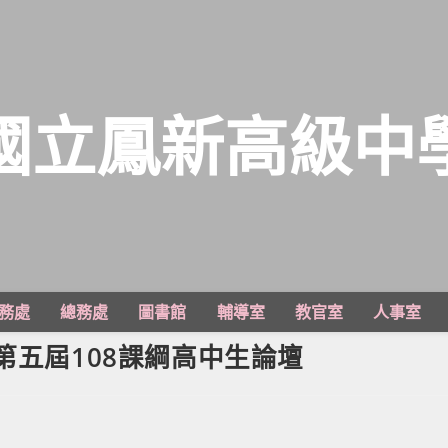
國立鳳新高級中
務處
總務處
圖書館
輔導室
教官室
人事室
第五屆108課綱高中生論壇