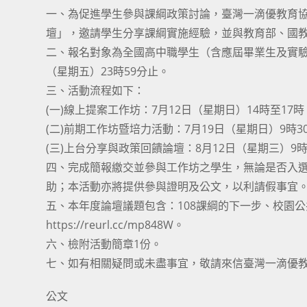
一、為促進學生參與課綱政策討論，臺灣一滴優教育協會
壇」，邀請學生分享課綱實施經驗，並與教育部、國
二、報名對象為全國高中職學生（含應屆畢業生及實驗
（星期五）23時59分止。
三、活動流程如下：
(一)線上提案工作坊：7月12日（星期日）14時至17時，
(二)前期工作坊暨培力活動：7月19日（星期日）9時
(三)上台分享與政策回饋論壇：8月12日（星期三）9
四、完成簡報繳交並參與工作坊之學生，無論是否入
助；本活動亦將提供參與證明及公文，以利請假事宜
五、本年度論壇議題包含：108課綱的下一步、校園
https://reurl.cc/mp848W。
六、檢附活動簡章1份。
七、如有相關疑問或未盡事宜，敬請來信臺灣一滴優教育協會：
公文