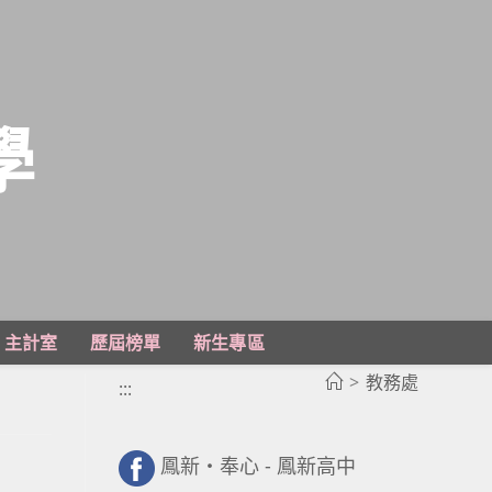
學
主計室
歷屆榜單
新生專區
>
教務處
:::
鳳新・奉心 - 鳳新高中