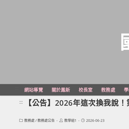
跳
轉
至
主
:::
網站導覽
關於鳳新
校長室
教務處
學
要
內
【公告】2026年這次換我說！
:::
容
Post
Post
Post
教務處
/
教務處公告
教學組1
2026-06-23
category:
author:
published: