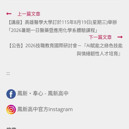
Read
上一篇文章
【講座】高雄醫學大學訂於115年8月19日(星期三)舉辦
more
「2026暑期一日醫藥暨應用化學系體驗課程」
articles
下一篇文章
【公告】2026技職教育國際研討會－『AI賦能之綠色技能
與情緒韌性人才培育』
:::
鳳新・奉心 - 鳳新高中
鳳新高中官方Instagram