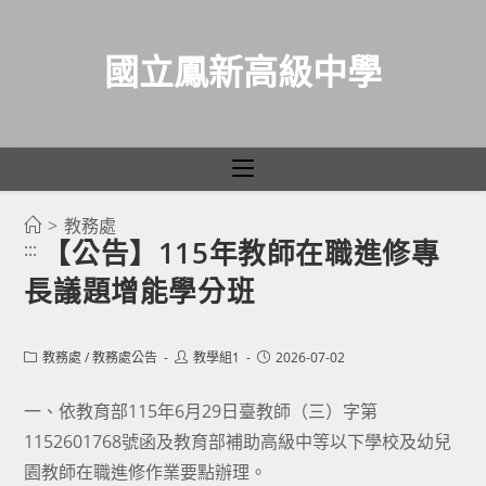
國立鳳新高級中學
>
教務處
跳
【公告】115年教師在職進修專
:::
轉
長議題增能學分班
至
主
要
Post
Post
Post
教務處
/
教務處公告
教學組1
2026-07-02
category:
author:
published:
內
容
一、依教育部115年6月29日臺教師（三）字第
1152601768號函及教育部補助高級中等以下學校及幼兒
園教師在職進修作業要點辦理。